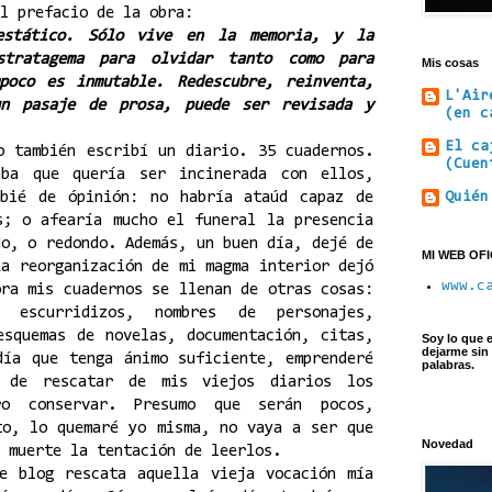
l prefacio de la obra:
estático. Sólo vive en la memoria, y la
stratagema para olvidar tanto como para
Mis cosas
poco es inmutable. Redescubre, reinventa,
L'Air
un pasaje de prosa, puede ser revisada y
(en c
El ca
o también escribí un diario. 35 cuadernos.
(Cuen
aba que quería ser incinerada con ellos,
Quién
mbié de ópinión: no habría ataúd capaz de
s; o afearía mucho el funeral la presencia
do, o redondo. Además, un buen día, dejé de
MI WEB OFI
La reorganización de mi magma interior dejó
www.c
ora mis cuadernos se llenan de otras cosas:
 escurridizos, nombres de personajes,
esquemas de novelas, documentación, citas,
Soy lo que e
dejarme sin
día que tenga ánimo suficiente, emprenderé
palabras.
a de rescatar de mis viejos diarios los
ro conservar. Presumo que serán pocos,
to, lo quemaré yo misma, no vaya a ser que
Novedad
 muerte la tentación de leerlos.
e blog rescata aquella vieja vocación mía