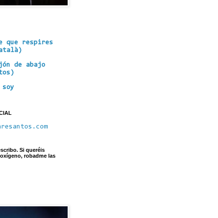
e que respires
atalà)
jón de abajo
tos)
 soy
CIAL
aresantos.com
scribo. Si queréis
 oxígeno, robadme las