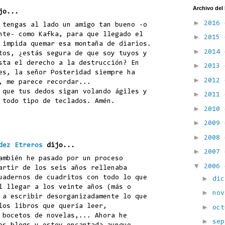
Archivo del
jo...
►
2016
 tengas al lado un amigo tan bueno -o
nte- como Kafka, para que llegado el
►
2015
 impida quemar esa montaña de diarios.
►
2014
tos, ¿estás segura de que soy tuyos y
sta el derecho a la destrucción? En
►
2013
es, la señor Posteridad siempre ha
►
2012
, me parece recordar...
 que tus dedos sigan volando ágiles y
►
2011
 todo tipo de teclados. Amén.
►
2010
►
2009
►
2008
dez Etreros
dijo...
►
2007
ambién he pasado por un proceso
▼
2006
artir de los seis años rellenaba
►
uadernos de cuadritos con todo lo que
di
l llegar a los veinte años (más o
►
no
 a escribir desorganizadamente lo que
►
los libros que quería leer,
oc
 bocetos de novelas,... Ahora he
►
se