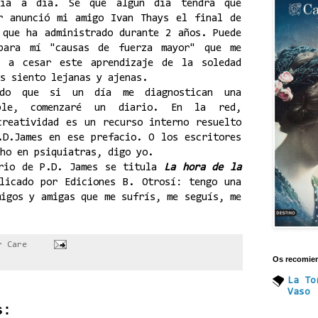
día a día. Sé que algún día tendrá que
r anunció mi amigo Ivan Thays el final de
 que ha administrado durante 2 años. Puede
para mí "causas de fuerza mayor" que me
a a cesar este aprendizaje de la soledad
s siento lejanas y ajenas.
ido que si un día me diagnostican una
able, comenzaré un diario. En la red,
creatividad es un recurso interno resuelto
.D.James en ese prefacio. O los escritores
ho en psiquiatras, digo yo.
ario de P.D. James se titula
La hora de la
licado por Ediciones B. Otrosí: tengo una
migos y amigas que me sufrís, me seguís, me
or
Care
Os recomie
La To
Vaso
s: