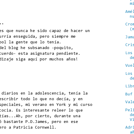
m
Amé
n
..
Cro
(
es que nunca he sido capaz de hacer un
urría enseguida, pero siempre me
Jam
ool la gente que lo tenía.
Cri
del blog he subsanado -poquito,
Los
cuerdo- esta asignatura pendiente.
d
dizaje siga aquí por muchos años!
Vue
Los
d
Lib
 diarios en la adolescencia, tenía la
Buf
escribir todo lo que no decía, y en
Val
speciales, mi verano en York y mi curso
Pel
cocia. Es interesante releer lo que
d
tías...Ah, por cierto, durante una
V
ó bastante P.D.James, pero en ese
ero a Patricia Cornwell.
Adr
a