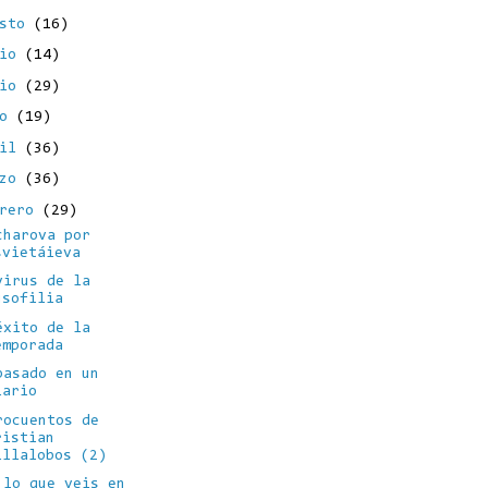
osto
(16)
lio
(14)
nio
(29)
yo
(19)
ril
(36)
rzo
(36)
brero
(29)
charova por
svietáieva
virus de la
usofilia
éxito de la
emporada
pasado en un
iario
rocuentos de
ristian
illalobos (2)
 lo que veis en