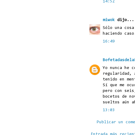
14:52
miwok
dijo...
Sólo una cosa
haciendo caso
16:49
Bofetadasdela
Yo nunca he c
regularidad, 
tenido en men
Sí que me ocu
pero con seis
bocetos de no
sueltos aún a
13:03
Publicar un com
Entrada más recien