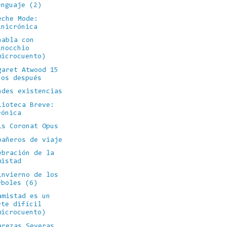
enguaje (2)
eche Mode:
inicrónica
habla con
inocchio
microcuento)
garet Atwood 15
ños después
ndes existencias
lioteca Breve:
rónica
is Coronat Opus
pañeros de viaje
ebración de la
mistad
invierno de los
rboles (6)
amistad es un
rte difícil
microcuento)
arezas Severas