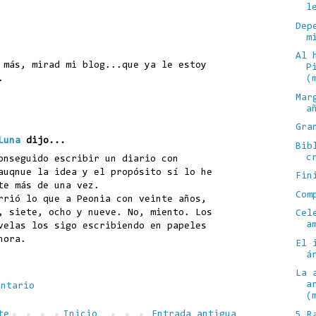
l
Dep
m
Al 
 más, mirad mi blog...que ya le estoy
P
.
(
Mar
a
Gra
Luna
dijo...
Bib
c
onseguido escribir un diario con
auqnue la idea y el propósito sí lo he
Fin
te más de una vez.
Com
rrió lo que a Peonia con veinte años,
, siete, ocho y nueve. No, miento. Los
Cel
a
velas los sigo escribiendo en papeles
hora.
El 
á
La 
a
entario
(
te
Inicio
Entrada antigua
5 R