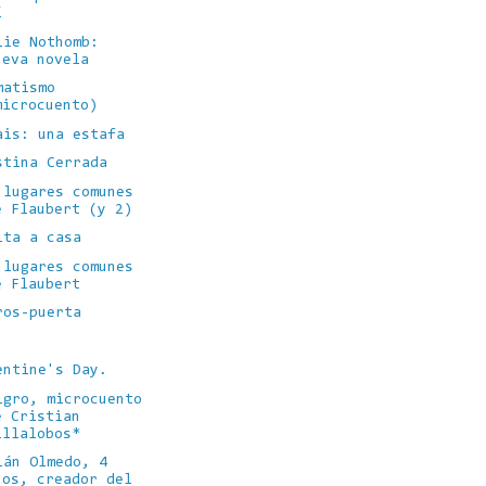
í
lie Nothomb:
ueva novela
matismo
microcuento)
ais: una estafa
stina Cerrada
 lugares comunes
e Flaubert (y 2)
lta a casa
 lugares comunes
e Flaubert
ros-puerta
entine's Day.
igro, microcuento
e Cristian
illalobos*
ián Olmedo, 4
ños, creador del