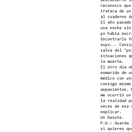
descubierto l
reconozco que
tratara de un
al cuaderno d
El año pasado
una noche sin
yo había escr
Encontrarlo f
suyo... Consi
salva del "ps
situaciones q
la muerte.
El otro día o
exmarido de u
médico con un
consigo mismo
aspavientos. 
me ocurrió un
la realidad p
veces de esa 
explicar.
Un besote.
P.D.: Guarda 
si quieres qu