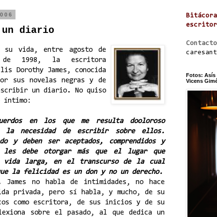
2006
Bitácora
escritor
 un diario
Contacto
 su vida, entre agosto de
caresant
de 1998, la escritora
llis Dorothy James, conocida
Fotos: Asís
or sus novelas negras y de
Vicens Gimén
escribir un diario. No quiso
 íntimo:
cuerdos en los que me resulta dooloroso
o la necesidad de escribir sobre ellos.
ado y deben ser aceptados, comprendidos y
e les debe otorgar más que el lugar que
a vida larga, en el transcurso de la cual
ue la felicidad es un don y no un derecho.
. James no habla de intimidades, no hace
ida privada, pero sí habla, y mucho, de su
cos como escritora, de sus inicios y de su
lexiona sobre el pasado, al que dedica un