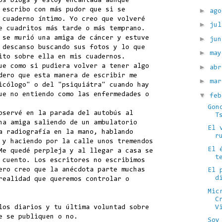
os blogs y estoy encantada aunque
►
 escribo con más pudor que si se
ag
 cuaderno íntimo. Yo creo que volveré
►
ju
e cuadritos más tarde o más temprano.
►
 se murió una amiga de cáncer y estuve
ju
 descanso buscando sus fotos y lo que
►
ma
ito sobre ella en mis cuadernos.
►
ue como si pudiera volver a tener algo
ab
dero que esta manera de escribir me
►
ma
icólogo" o del "psiquiátra" cuando hay
▼
ue no entiendo como las enfermedades o
fe
Gon
bservé en la parada del autobús al
T
na amiga saliendo de un ambulatorio
El 
a radiografía en la mano, hablando
r
 y haciendo por la calle unos tremendos
El 
Me quedé perpleja y al llegar a casa se
t
 cuento. Los escritores no escribimos
ero creo que la anécdota parte muchas
El 
d
realidad que queremos controlar o
Mic
C
V
los diarios y tu última voluntad sobre
e se publiquen o no.
Soy