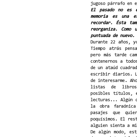
jugoso párrafo en e
El pasado no es 
memoria es una e
recordar. Ésta tam
reorganiza. Como 
puntuada de nuevo.
Durante 22 años, y
Tiempo atrás pens
pero más tarde ca
contenernos a todo
de un ataúd cuadra
escribir diarios. 
de interesarme. Ah
listas de libros
posibles títulos, 
lecturas... Algún 
la obra faraónic
pasajes que quie
poquísimos. El res
alguien sienta a mi
De algún modo, est