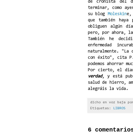
de cronista del 
terminar, como aye
su blog
Moleskin
e,
que también haya 
obliguen algún dí
pero, por ahora, la
También he decid
enfermedad incur
naturalmente. "La 
con éxito", cita P
podemos ahorrar muc
Por cierto, el di
verdad
, y está pub
salud de hierro, a
alegráis la vida.
dicho en voz baja p
Etiquetas:
LIBROS
6 comentario