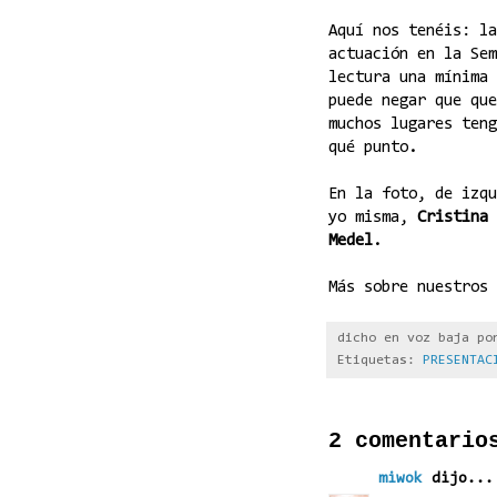
Aquí nos tenéis: l
actuación en la Sem
lectura una mínima 
puede negar que que
muchos lugares teng
qué punto.
En la foto, de izq
yo misma,
Cristina 
Medel
.
Más sobre nuestros
dicho en voz baja p
Etiquetas:
PRESENTAC
2 comentario
miwok
dijo...