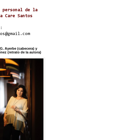
 personal de la
a Care Santos
:
os@gmail.com
 G. Ayerbe (cabecera) y
ez (retrato de la autora)