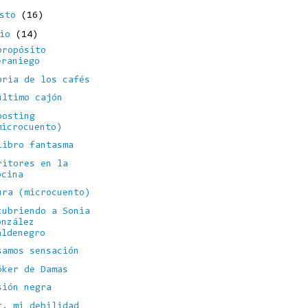
osto
(16)
lio
(14)
propósito
eraniego
oria de los cafés
último cajón
posting
microcuento)
libro fantasma
ritores en la
ocina
ura (microcuento)
cubriendo a Sonia
onzález
aldenegro
samos sensación
óker de Damas
sión negra
t, mi debilidad