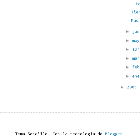
t
Tie
Más
►
ju
►
ma
►
ab
►
ma
►
fe
►
en
►
2005
Tema Sencillo. Con la tecnología de
Blogger
.