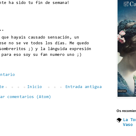
nte ha sido tu fin de semana!
..
 que hayais causado sensación, un
ese no se ve todos los días. Me quedo
sombreritos ;) y la lánguida expresión
 para eso soy su fan numero uno ;)
entario
te
Inicio
Entrada antigua
ar comentarios (Atom)
Os recomie
La To
Vaso