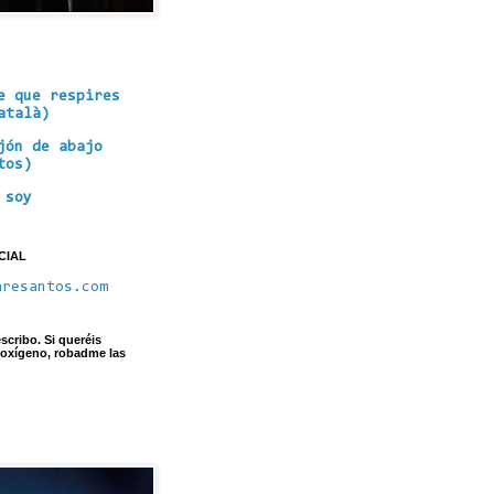
e que respires
atalà)
jón de abajo
tos)
 soy
CIAL
aresantos.com
scribo. Si queréis
 oxígeno, robadme las