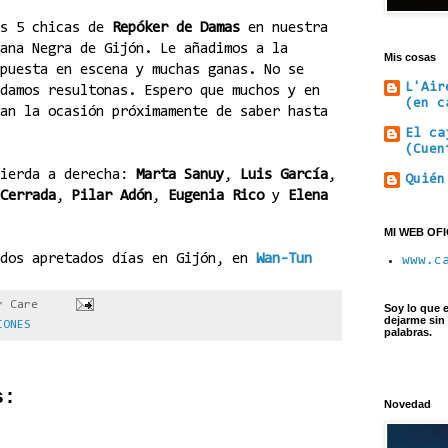
as 5 chicas de
Repóker de Damas
en nuestra
ana Negra de Gijón. Le añadimos a la
Mis cosas
puesta en escena y muchas ganas. No se
L'Air
damos resultonas. Espero que muchos y en
(en c
an la ocasión próximamente de saber hasta
El ca
(Cuen
uierda a derecha:
Marta Sanuy
,
Luis García
,
Quién
Cerrada
,
Pilar Adón
,
Eugenia Rico
y
Elena
MI WEB OFI
 dos apretados días en Gijón, en
Wan-Tun
www.c
or
Care
Soy lo que e
dejarme sin
IONES
palabras.
s:
Novedad