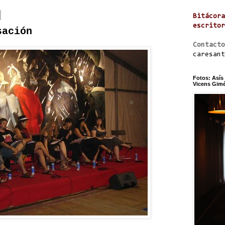
Bitácora
escritor
sación
Contacto
caresant
Fotos: Asís
Vicens Gimén