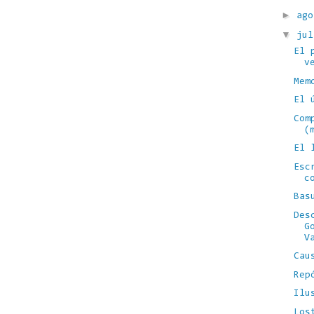
►
ag
▼
ju
El 
v
Mem
El 
Com
(
El 
Esc
c
Bas
Des
G
V
Cau
Rep
Ilu
Los