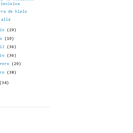
elevisiva
rra de hielo
 allá
nio
(29)
yo
(19)
ril
(36)
rzo
(36)
brero
(29)
ero
(38)
(34)